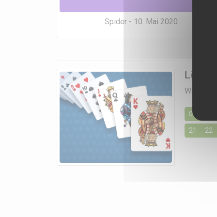
Spider - 10. Mai 2020
Lösung
Wählen Si
01
02
21
22