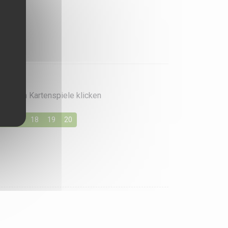
rzugten Kartenspiele klicken
16
17
18
19
20