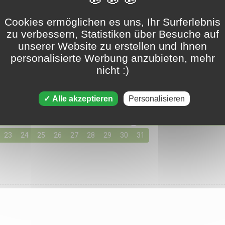
Cookies ermöglichen es uns, Ihr Surferlebnis
Tripeaks - 10. Mai 2020
zu verbessern, Statistiken über Besuche auf
unserer Website zu erstellen und Ihnen
personalisierte Werbung anzubieten, mehr
nicht :)
en für Mai 2020
155 Lösungen verfügbar
e einen Tag aus, indem Sie unten auf die Lösungen für Ihre bevo
Alle akzeptieren
Personalisieren
03
04
05
06
07
08
09
10
11
12
13
14
15
23
24
25
26
27
28
29
30
31