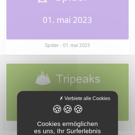
01. mai 2023
Spider - 01. mai 2023
01. mai 2023
Verbiete alle Cookies
Cookies ermöglichen
Tripeaks - 01. mai 2023
es uns, Ihr Surferlebnis