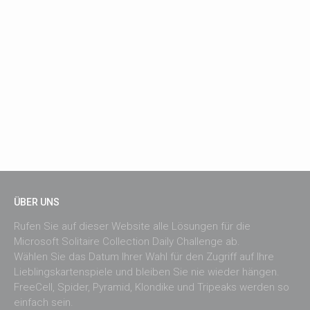
ÜBER UNS
Rufen Sie auf dieser Website alle Lösungen für die
Microsoft Solitaire Collection Daily Challenge ab.
Wählen Sie das Datum Ihrer Wahl für den Zugriff auf Ihre
Lieblingskartenspiele und bleiben Sie nie wieder hängen.
FreeCell, Spider, Pyramid, Klondike und Tripeaks werden so
einfach sein.