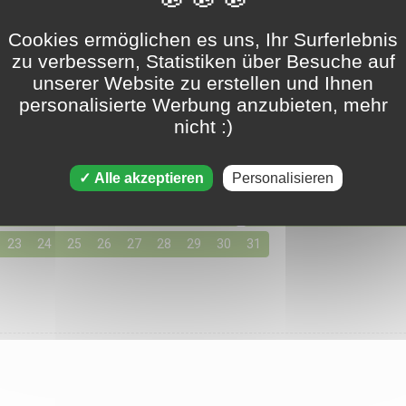
Cookies ermöglichen es uns, Ihr Surferlebnis
Tripeaks - 26. mai 2023
zu verbessern, Statistiken über Besuche auf
unserer Website zu erstellen und Ihnen
personalisierte Werbung anzubieten, mehr
nicht :)
en für Mai 2023
155 Lösungen verfügbar
e einen Tag aus, indem Sie unten auf die Lösungen für Ihre bevo
Alle akzeptieren
Personalisieren
03
04
05
06
07
08
09
10
11
12
13
14
15
23
24
25
26
27
28
29
30
31