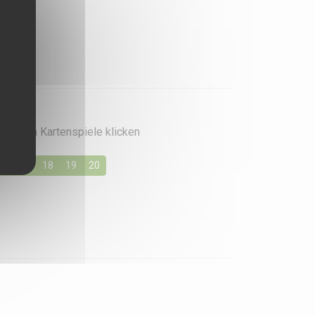
rzugten Kartenspiele klicken
16
17
18
19
20