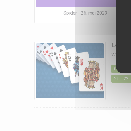
Spider - 26. mai 2023
Lösung
Wählen Si
01
02
21
22