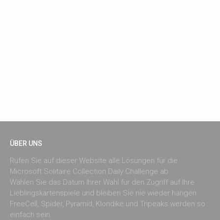
ÜBER UNS
Rufen Sie auf dieser Website alle Lösungen für die
Microsoft Solitaire Collection Daily Challenge ab.
Wählen Sie das Datum Ihrer Wahl für den Zugriff auf Ihre
Lieblingskartenspiele und bleiben Sie nie wieder hängen.
FreeCell, Spider, Pyramid, Klondike und Tripeaks werden so
einfach sein.