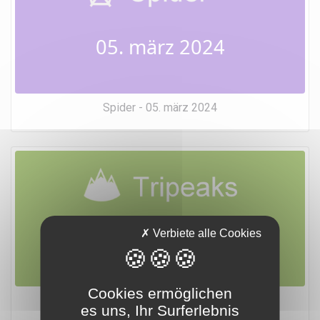
05. märz 2024
Spider - 05. märz 2024
05. märz 2024
Verbiete alle Cookies
Cookies ermöglichen
Tripeaks - 05. märz 2024
es uns, Ihr Surferlebnis