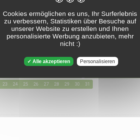
Cookies ermöglichen es uns, Ihr Surferlebnis
Tripeaks - 10. märz 2024
zu verbessern, Statistiken über Besuche auf
unserer Website zu erstellen und Ihnen
personalisierte Werbung anzubieten, mehr
nicht :)
gen für März 2024
155 Lösungen verfügbar
e einen Tag aus, indem Sie unten auf die Lösungen für Ihre bevo
Alle akzeptieren
Personalisieren
03
04
05
06
07
08
09
10
11
12
13
14
15
23
24
25
26
27
28
29
30
31