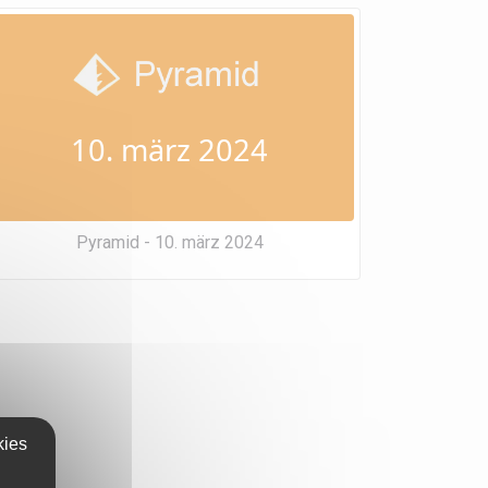
10. märz 2024
Pyramid - 10. märz 2024
kies