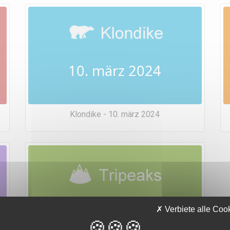
10. märz 2024
Klondike - 10. märz 2024
10. märz 2024
Verbiete alle Coo