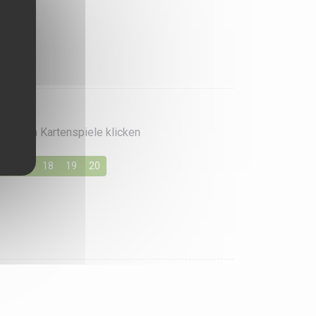
rzugten Kartenspiele klicken
16
17
18
19
20