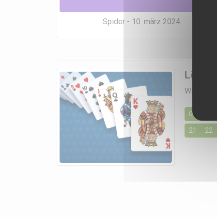
Spider - 10. märz 2024
Lösun
Wählen Si
01
02
21
22